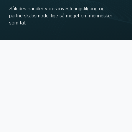
Således handler vores investeringstilgang og
partnerskabsmodel lige så meget om mennesker
som tal.